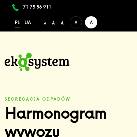
71 75 86 911
PL
UA
A
A
A
A
A
SEGREGACJA ODPADÓW
Harmonogram
wywozu