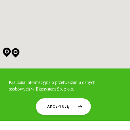
Klauzula informacyjna o przetwarzaniu danych
osobowych w Ekosystem Sp. z o.o.
Zgodnie z rozporządzeniem Parlamentu Europejskiego i
AKCEPTUJĘ
Rady (UE) 2016/679 z 27 kwietnia 2016 r. w sprawie
ochrony osób fizycznych w związku z przetwarzaniem
danych osobowych i w sprawie swobodnego przepływu
takich danych oraz uchylenia dyrektywy 95/46/WE